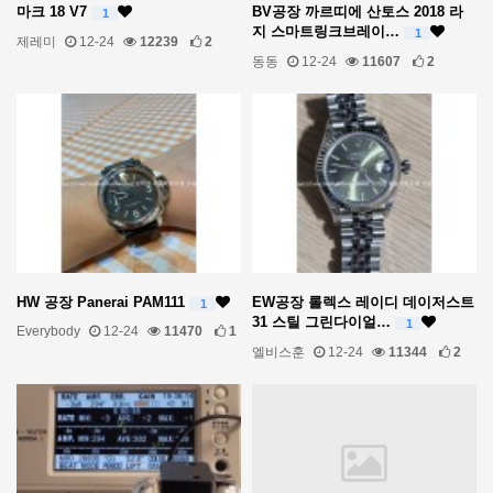
마크 18 V7
BV공장 까르띠에 산토스 2018 라
1
지 스마트링크브레이…
1
제레미
12-24
12239
2
동동
12-24
11607
2
HW 공장 Panerai PAM111
EW공장 롤렉스 레이디 데이저스트
1
31 스틸 그린다이얼…
1
Everybody
12-24
11470
1
엘비스훈
12-24
11344
2