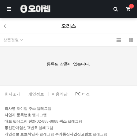
0
오리스
상품정렬
등록된 상품이 없습니다.
회사소개
개인정보
이용약관
PC 버전
회사명
오이렙
주소
텔레그램
사업자 등록번호
텔레그램
대표
텔레그램
전화
02-888-8888
팩스
텔레그램
통신판매업신고번호
텔레그램
개인정보 보호책임자
텔레그램
부가통신사업신고번호
텔레그램