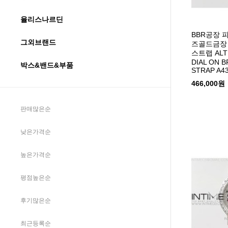
율리스나르딘
BBR공장 
그외브랜드
즈골드금장
스트랩 ALTI
DIAL ON 
박스&밴드&부품
STRAP A4
466,000원
판매많은순
낮은가격순
높은가격순
평점높은순
후기많은순
최근등록순