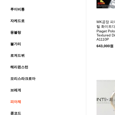
루이비통
자케드로
MK공장 피
틸 화이트
Piaget Pol
몽블랑
Textured Di
A1110P
불가리
643,000원
로져드뷔
해리윈스턴
모리스라크로아
브레게
피아제
콩코드