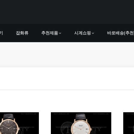
기
잡화류
추천제품
시계쇼핑
바로배송(추천