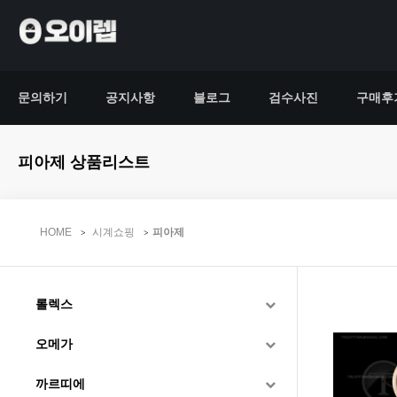
문의하기
공지사항
블로그
검수사진
구매후
피아제 상품리스트
HOME
시계쇼핑
피아제
롤렉스
오메가
까르띠에