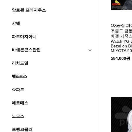
앙트완 프레지우소
샤넬
OX공장 피
우골드 금
베젤 가죽스트랩
파르마지아니
Watch YG B
Bezel on B
바쉐론콘스탄틴
MIYOTA 90
584,000원
리차드밀
벨&로스
쇼파드
에르메스
노모스
프랭크뮬러