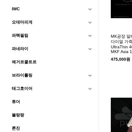
IWC
오데마피게
파텍필립
MK공장 알
다이얼 가죽스
UltraThin
파네라이
MKF Asia 
475,000원
예거르쿨트르
브라이틀링
태그호이어
튜더
블랑팡
론진