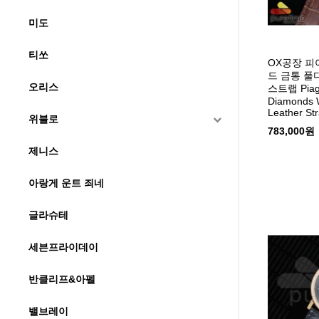
미도
티쏘
OX공장 피
드 금통 풀
오리스
스트랩 Piag
Diamonds 
Leather St
위블로
783,000원
제니스
아랑게 운트 죄네
글라슈테
세븐프라이데이
반클리프&아펠
밸브레이