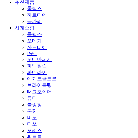
추천제품
롤렉스
까르띠에
불가리
시계쇼핑
롤렉스
오메가
까르띠에
IWC
오데마피게
파텍필립
파네라이
예거르쿨트르
브라이틀링
태그호이어
튜더
블랑팡
론진
미도
티쏘
오리스
위블로