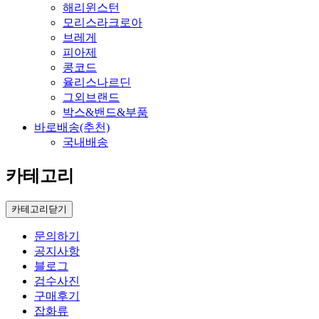
해리윈스턴
모리스라크로아
브레게
피아제
콩코드
율리스나르딘
그외브랜드
박스&밴드&부품
바로배송(추천)
국내배송
카테고리
카테고리닫기
문의하기
공지사항
블로그
검수사진
구매후기
잡화류