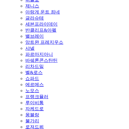
제니스
아랑게 운트 죄네
글라슈테
세븐프라이데이
반클리프&아펠
밸브레이
앙트완 프레지우소
샤넬
파르마지아니
바쉐론콘스탄틴
리차드밀
벨&로스
쇼파드
에르메스
노모스
프랭크뮬러
루이비통
자케드로
몽블랑
불가리
로져드뷔