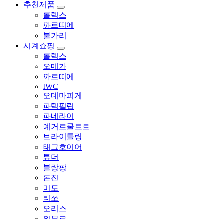
추천제품
롤렉스
까르띠에
불가리
시계쇼핑
롤렉스
오메가
까르띠에
IWC
오데마피게
파텍필립
파네라이
예거르쿨트르
브라이틀링
태그호이어
튜더
블랑팡
론진
미도
티쏘
오리스
위블로