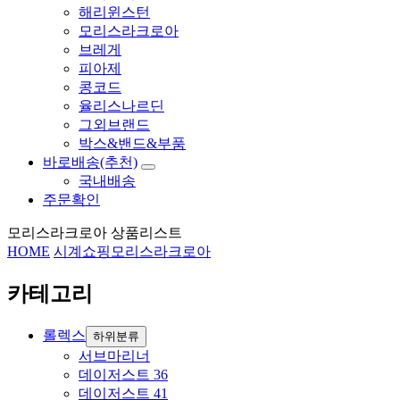
해리윈스턴
모리스라크로아
브레게
피아제
콩코드
율리스나르딘
그외브랜드
박스&밴드&부품
바로배송(추천)
국내배송
주문확인
모리스라크로아 상품리스트
HOME
시계쇼핑
모리스라크로아
카테고리
롤렉스
하위분류
서브마리너
데이저스트 36
데이저스트 41