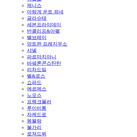
제니스
아랑게 운트 죄네
글라슈테
세븐프라이데이
반클리프&아펠
밸브레이
앙트완 프레지우소
샤넬
파르마지아니
바쉐론콘스탄틴
리차드밀
벨&로스
쇼파드
에르메스
노모스
프랭크뮬러
루이비통
자케드로
몽블랑
불가리
로져드뷔