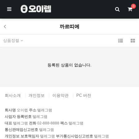
0
까르띠에
상품정렬
등록된 상품이 없습니다.
회사소개
개인정보
이용약관
PC 버전
회사명
오이렙
주소
텔레그램
사업자 등록번호
텔레그램
대표
텔레그램
전화
02-888-8888
팩스
텔레그램
통신판매업신고번호
텔레그램
개인정보 보호책임자
텔레그램
부가통신사업신고번호
텔레그램