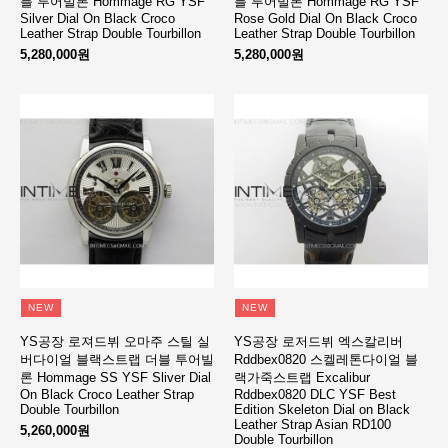
블 투어빌론 Hommage RG YSF
블 투어빌론 Hommage RG YSF
Silver Dial On Black Croco
Rose Gold Dial On Black Croco
Leather Strap Double Tourbillon
Leather Strap Double Tourbillon
5,280,000원
5,280,000원
NEW
NEW
YS공장 로져드뷔 오마주 스틸 실
YS공장 로저드뷔 엑스칼리버
버다이얼 블랙스트랩 더블 투어빌
Rddbex0820 스켈레톤다이얼 블
론 Hommage SS YSF Sliver Dial
랙가죽스트랩 Excalibur
On Black Croco Leather Strap
Rddbex0820 DLC YSF Best
Double Tourbillon
Edition Skeleton Dial on Black
Leather Strap Asian RD100
5,260,000원
Double Tourbillon