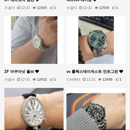
수광이
12-31
12455
1
수광이
12-31
12559
1
ZF 아쿠아넛 풀브
vs 롤렉스데이져스트 민트그린
수광이
12-31
12632
1
디어헌터
12-31
12949
1