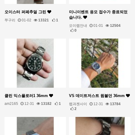
오이스터 퍼페추얼 그린
미니이벤트 응모 접수가 종료되었
습니다.
쭈구리
01-02
13321
1
오이랩안내
01-01
12504
0
클린 익스플로러1 36mm
VS 데이트저스트 윔블던 36mm
am2165
12-31
13182
1
렙과젠사이
12-31
13784
2