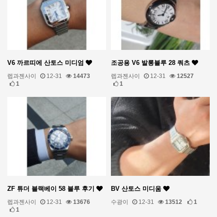
V6 까르띠에 산토스 미디엄
조공용 V6 발롱블루 28 쿼츠
렙과젠사이
12-31
14473
렙과젠사이
12-31
12527
1
1
ZF 튜더 블랙베이 58 블루 후기
BV 산토스 미디움
렙과젠사이
12-31
13676
수광이
12-31
13512
1
1