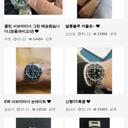
클린 서브마리너 그린 배송왔습니
발롱블루 커플로~
다.(정품과비교샷)
강요한
01-11
13966
0
주호
01-12
14484
0
EW 서브마리너 논데이트
신형VS흑콤
집토끼
01-11
12516
0
용파리
01-10
13463
0