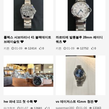
롤렉스 서브마리너 41 블랙데이트
까르띠에 발롱블루 28mm 레이디
브레이슬릿
쿼츠
키튼
01-09
12414
0
키튼
01-09
12752
0
hw 파네 111 첫 수확
vs 데이저스트 41mm 청판
superman380
01-06
13343
마크헌트
01-07
12681
1