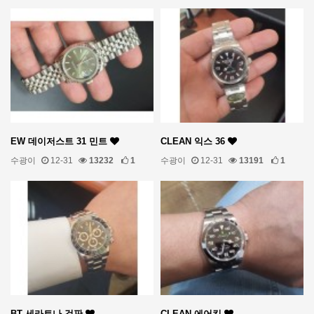
EW 데이저스트 31 민트
CLEAN 익스 36
수광이
12-31
13232
1
수광이
12-31
13191
1
BT 세라토나 검판
CLEAN 에어킹