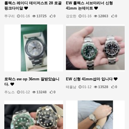
롤렉스 레이디 데이저스트 28 로골
EW 롤렉스 서브마리너 신형
핑크다이알
41mm 논데이트
쭈구리
01-16
13725
0
강요한
01-16
12863
0
로락스 ew op 36mm 잘받았습니
EW 신형 41mm섭마 입니다
다.
테올남
01-12
13528
0
주노스
01-12
13248
0