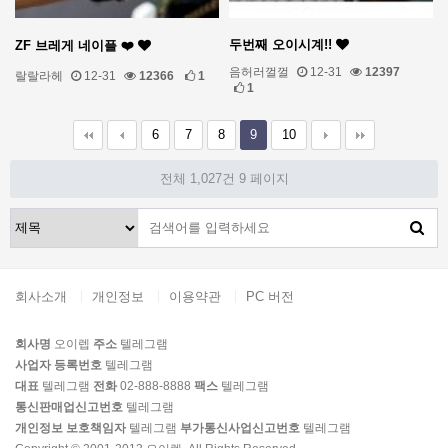
두번째 오이시계!!
ZF 브레게 네이플 ❤️
음허러껄껄
12-31
12397
랄랄라헤
12-31
12366
1
1
6
7
8
9
10
전체 1,027건
9 페이지
회사소개
개인정보
이용약관
PC 버전
회사명
오이렙
주소
텔레그램
사업자 등록번호
텔레그램
대표
텔레그램
전화
02-888-8888
팩스
텔레그램
통신판매업신고번호
텔레그램
개인정보 보호책임자
텔레그램
부가통신사업신고번호
텔레그램