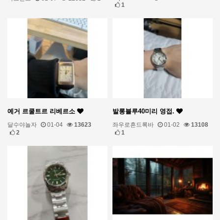
1
예거 르쿨트르 리베르소
발롱블루40미리 영접.
달수야놀자
01-04
13623
좌우로흔드록바
01-02
13108
2
1