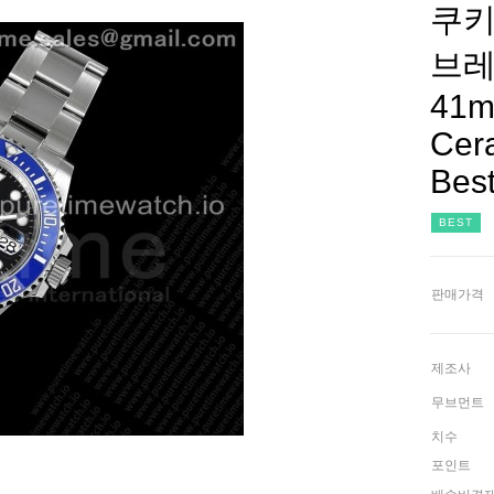
쿠키
브레이
41m
Cer
Bes
BEST
판매가격
제조사
무브먼트
치수
포인트