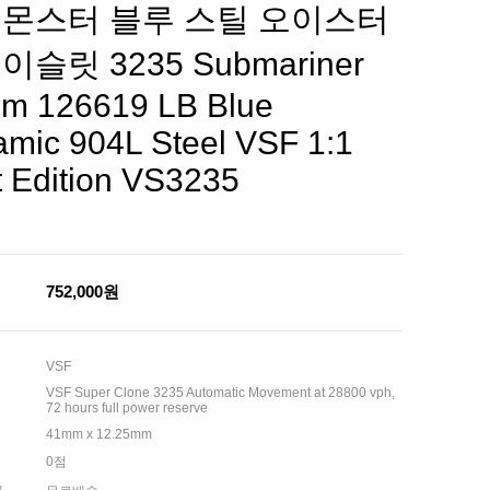
몬스터 블루 스틸 오이스터
슬릿 3235 Submariner
m 126619 LB Blue
amic 904L Steel VSF 1:1
t Edition VS3235
752,000원
VSF
VSF Super Clone 3235 Automatic Movement at 28800 vph,
72 hours full power reserve
41mm x 12.25mm
0점