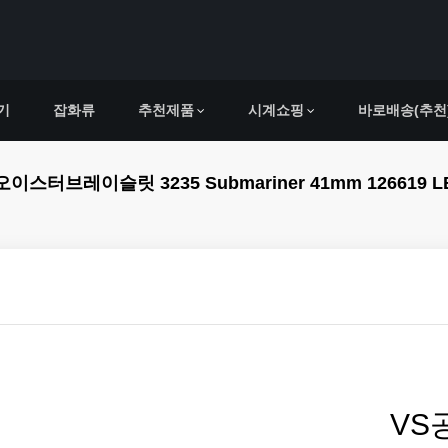
기
잡화류
추천제품
시계쇼핑
바로배송(추천
릿 3235 Submariner 41mm 126619 LB Blue Ce
VS