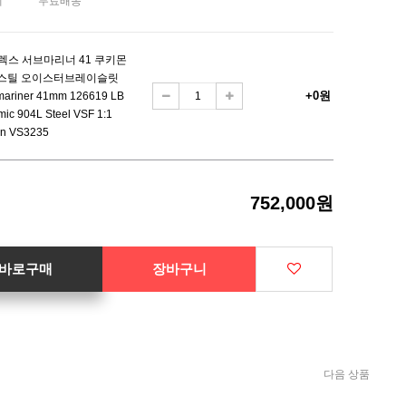
제
무료배송
렉스 서브마리너 41 쿠키몬
 스틸 오이스터브레이슬릿
+0원
mariner 41mm 126619 LB
mic 904L Steel VSF 1:1
ion VS3235
752,000원
바로구매
장바구니
다음 상품