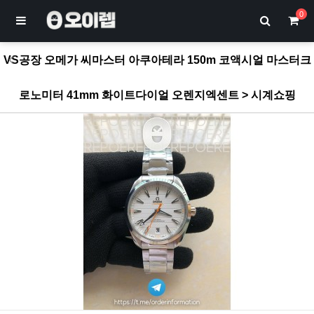
0
VS공장 오메가 씨마스터 아쿠아테라 150m 코액시얼 마스터크
로노미터 41mm 화이트다이얼 오렌지엑센트 > 시계쇼핑