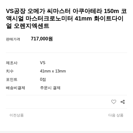
VS공장 오메가 씨마스터 아쿠아테라 150m 코
액시얼 마스터크로노미터 41mm 화이트다이
얼 오렌지엑센트
717,000원
판매가격
제조사
VS
치수
41mm x 13mm
포인트
0점
배송비결제
주문시 결제
이전상품
다음 상품