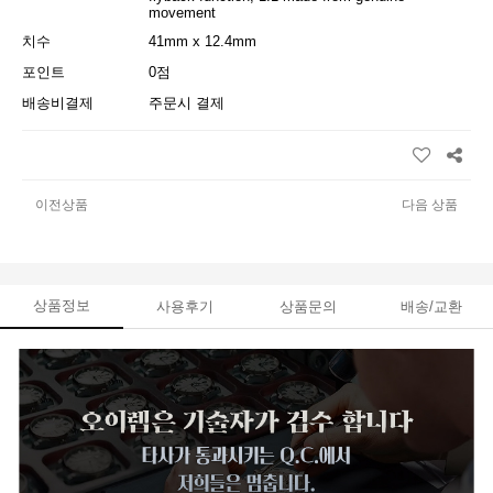
movement
치수
41mm x 12.4mm
포인트
0점
배송비결제
주문시 결제
이전상품
다음 상품
상품정보
사용후기
상품문의
배송/교환