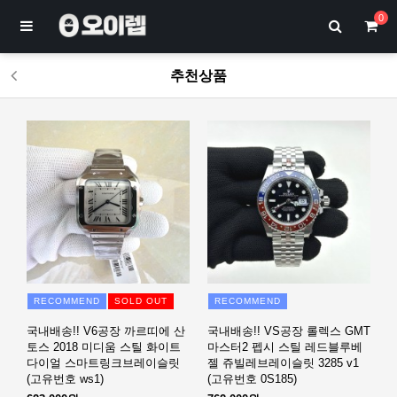
0
추천상품
RECOMMEND
SOLD OUT
RECOMMEND
국내배송!! V6공장 까르띠에 산
국내배송!! VS공장 롤렉스 GMT
토스 2018 미디움 스틸 화이트
마스터2 펩시 스틸 레드블루베
다이얼 스마트링크브레이슬릿
젤 쥬빌레브레이슬릿 3285 v1
(고유번호 ws1)
(고유번호 0S185)