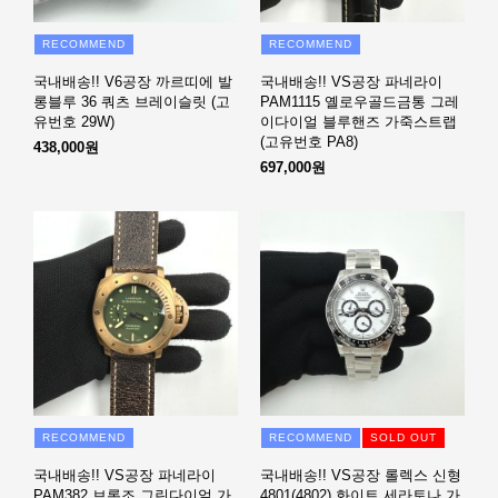
RECOMMEND
RECOMMEND
국내배송!! V6공장 까르띠에 발
국내배송!! VS공장 파네라이
롱블루 36 쿼츠 브레이슬릿 (고
PAM1115 옐로우골드금통 그레
유번호 29W)
이다이얼 블루핸즈 가죽스트랩
(고유번호 PA8)
438,000원
697,000원
RECOMMEND
RECOMMEND
SOLD OUT
국내배송!! VS공장 파네라이
국내배송!! VS공장 롤렉스 신형
PAM382 브론조 그린다이얼 가
4801(4802) 화이트 세라토나 가