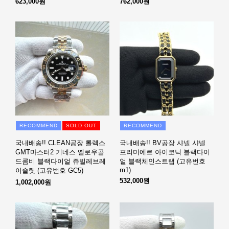
623,000원
762,000원
RECOMMEND
SOLD OUT
RECOMMEND
국내배송!! CLEAN공장 롤렉스
국내배송!! BV공장 샤넬 샤넬
GMT마스터2 기네스 옐로우골
프리미에르 아이코닉 블랙다이
드콤비 블랙다이얼 쥬빌레브레
얼 블랙체인스트랩 (고유번호
m1)
이슬릿 (고유번호 GC5)
532,000원
1,002,000원