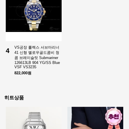
VS공장 롤렉스 서브마리너
4
41 신형 옐로우골드콤비 청
콤 브레이슬릿 Submariner
126613LB 904 YG/SS Blue
VSF VS3235
822,000원
히트상품