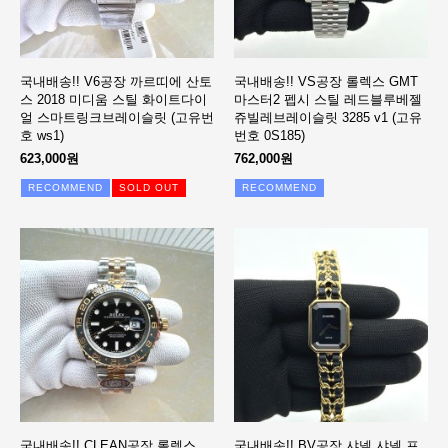
국내배송!! V6공장 까르띠에 산토
국내배송!! VS공장 롤렉스 GMT
스 2018 미디움 스틸 화이트다이
마스터2 펩시 스틸 레드블루베젤
얼 스마트링크브레이슬릿 (고유번
쥬빌레브레이슬릿 3285 v1 (고유
호 ws1)
번호 0S185)
623,000원
762,000원
RECOMMEND
SOLD OUT
RECOMMEND
국내배송!! CLEAN공장 롤렉스
국내배송!! BV공장 샤넬 샤넬 프