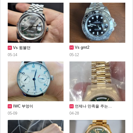
Vs gmt2
Vs 윔블던
H
H
05-14
05-12
IWC 부엉이
언제나 만족을 주는…
H
H
05-09
04-28