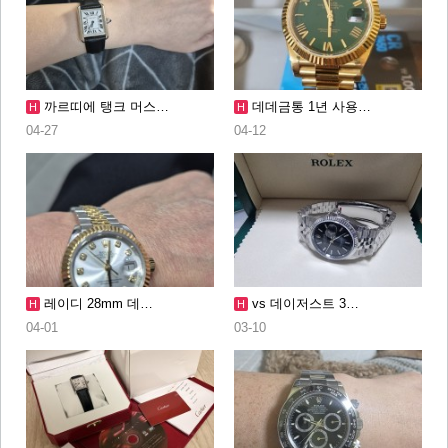
까르띠에 탱크 머스…
데데금통 1년 사용…
H
H
04-27
04-12
레이디 28mm 데…
vs 데이저스트 3…
H
H
04-01
03-10