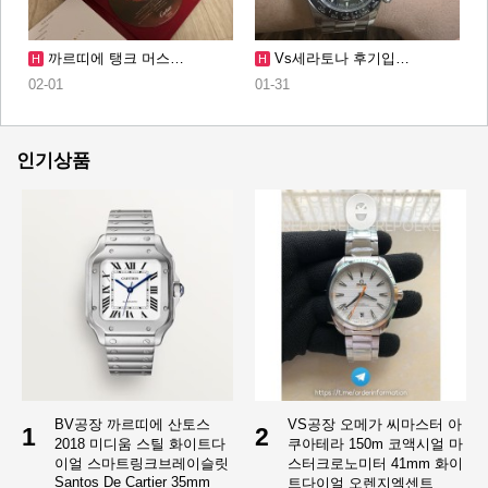
까르띠에 탱크 머스…
Vs세라토나 후기입…
H
H
02-01
01-31
인기상품
BV공장 까르띠에 산토스
VS공장 오메가 씨마스터 아
1
2
2018 미디움 스틸 화이트다
쿠아테라 150m 코액시얼 마
이얼 스마트링크브레이슬릿
스터크로노미터 41mm 화이
Santos De Cartier 35mm
트다이얼 오렌지엑센트