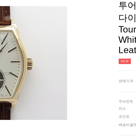
투어
다이
Tour
Whit
Leat
NEW
판매가격
무브먼트
치수
포인트
배송비결