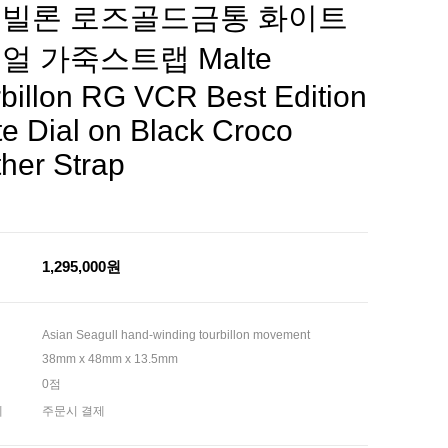
빌론 로즈골드금통 화이트
얼 가죽스트랩 Malte
billon RG VCR Best Edition
e Dial on Black Croco
her Strap
1,295,000원
Asian Seagull hand-winding tourbillon movement
38mm x 48mm x 13.5mm
0점
제
주문시 결제