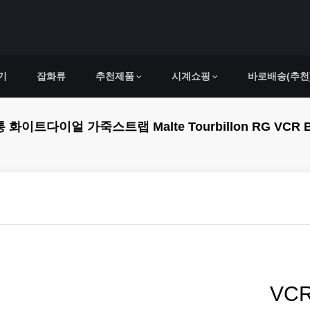
기
잡화류
추천제품
시계쇼핑
바로배송(추천
죽스트랩 Malte Tourbillon RG VCR Best Editio
VC