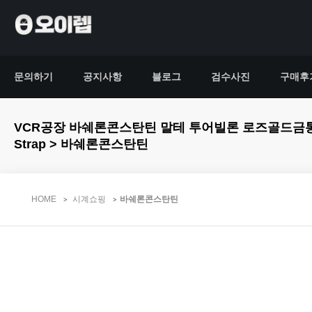
문의하기
공지사항
블로그
검수사진
구매후
VCR공장 바쉐론콘스탄틴 말테 투어빌론 로즈골드금통 화이트다이얼 가
Strap > 바쉐론콘스탄틴
HOME
시계쇼핑
바쉐론콘스탄틴