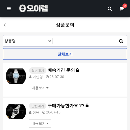
0
상품문의
전체보기
배송기간 문의
답변대기
이민영
26-07-30
내용보기
구매가능한가요 ??
답변대기
정욱
26-07-13
내용보기