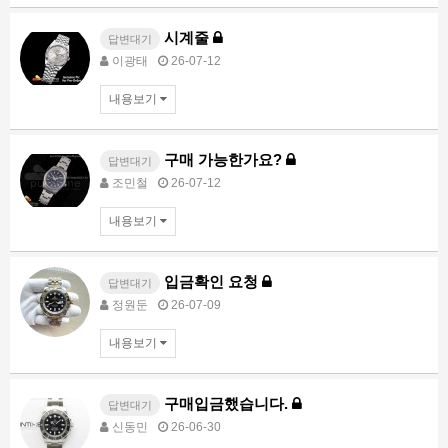
시계줄
답변대기
이광태
26-07-12
내용보기
구매 가능한가요?
답변대기
조민철
26-07-12
내용보기
입금확인 요청
답변대기
정원둔
26-07-09
내용보기
구매입금했습니다.
답변대기
신동민
26-06-30