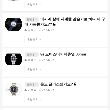
내용보기
이시계 살때 시계줄 같은거로 하나 더 구
답변대기
매 가능한가요??
김효단
26-06-16
내용보기
vs 오이스터퍼페츄얼 36mm
답변대기
윤용빈
26-06-06
내용보기
운모 글라스인가요?
답변대기
이율겸
26-06-05
내용보기