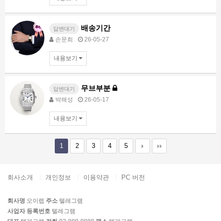
배송기간
답변대기
손문희
26-05-27
내용보기
무브부분
답변대기
박해성
26-05-17
내용보기
1
2
3
4
5
회사소개
개인정보
이용약관
PC 버전
회사명
오이렙
주소
텔레그램
사업자 등록번호
텔레그램