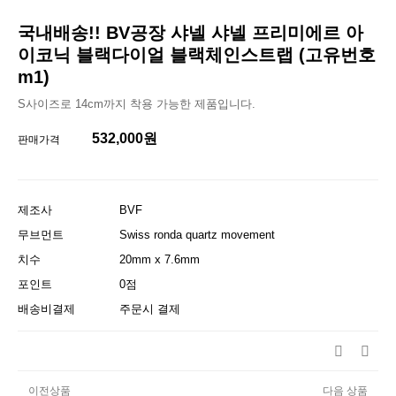
국내배송!! BV공장 샤넬 샤넬 프리미에르 아
이코닉 블랙다이얼 블랙체인스트랩 (고유번호
m1)
S사이즈로 14cm까지 착용 가능한 제품입니다.
532,000원
판매가격
제조사
BVF
무브먼트
Swiss ronda quartz movement
치수
20mm x 7.6mm
포인트
0점
배송비결제
주문시 결제
이전상품
다음 상품