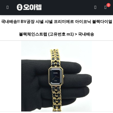
0
국내배송!! BV공장 샤넬 샤넬 프리미에르 아이코닉 블랙다이얼
블랙체인스트랩 (고유번호 m1) > 국내배송