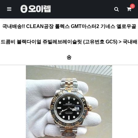
0
국내배송!! CLEAN공장 롤렉스 GMT마스터2 기네스 옐로우골
드콤비 블랙다이얼 쥬빌레브레이슬릿 (고유번호 GC5) > 국내배
송