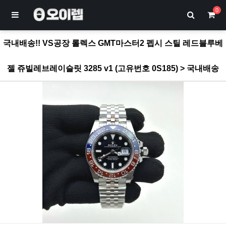
0
국내배송!! VS공장 롤렉스 GMT마스터2 펩시 스틸 레드블루베
젤 쥬빌레브레이슬릿 3285 v1 (고유번호 0S185) > 국내배송