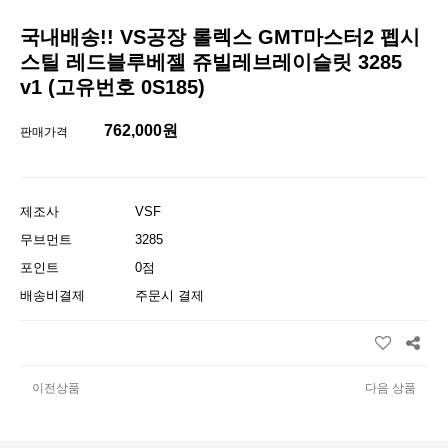
국내배송!! VS공장 롤렉스 GMT마스터2 펩시
스틸 레드블루베젤 쥬빌레브레이슬릿 3285
v1 (고유번호 0S185)
762,000원
판매가격
제조사
VSF
무브먼트
3285
포인트
0점
배송비결제
주문시 결제
이전상품
다음 상품