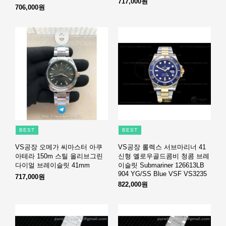
717,000원
706,000원
BEST
BEST
VS공장 오메가 씨마스터 아쿠
VS공장 롤렉스 서브마리너 41
아테라 150m 스틸 올리브그린
신형 옐로우골드콤비 청콤 브레
다이얼 브레이슬릿 41mm
이슬릿 Submariner 126613LB
904 YG/SS Blue VSF VS3235
717,000원
822,000원