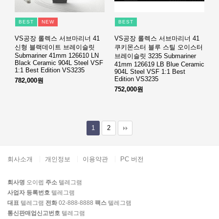
BEST
NEW
BEST
VS공장 롤렉스 서브마리너 41
VS공장 롤렉스 서브마리너 41
신형 블랙데이트 브레이슬릿
쿠키몬스터 블루 스틸 오이스터
Submariner 41mm 126610 LN
브레이슬릿 3235 Submariner
Black Ceramic 904L Steel VSF
41mm 126619 LB Blue Ceramic
1:1 Best Edition VS3235
904L Steel VSF 1:1 Best
Edition VS3235
782,000원
752,000원
1
2
회사소개
개인정보
이용약관
PC 버전
회사명
오이렙
주소
텔레그램
사업자 등록번호
텔레그램
대표
텔레그램
전화
02-888-8888
팩스
텔레그램
통신판매업신고번호
텔레그램