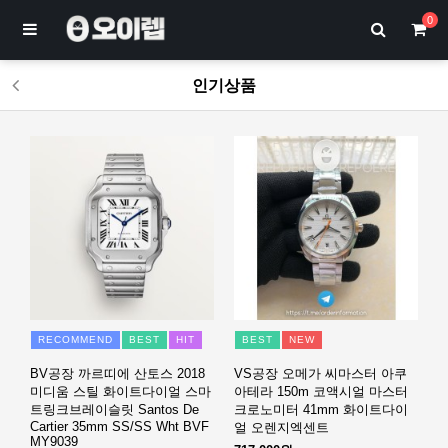
0
인기상품
RECOMMEND
BEST
HIT
BEST
NEW
BV공장 까르띠에 산토스 2018
VS공장 오메가 씨마스터 아쿠
미디움 스틸 화이트다이얼 스마
아테라 150m 코액시얼 마스터
트링크브레이슬릿 Santos De
크로노미터 41mm 화이트다이
Cartier 35mm SS/SS Wht BVF
얼 오렌지엑센트
MY9039